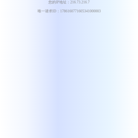
您的IP地址：216.73.216.7
唯一请求ID：1786160771605341000003